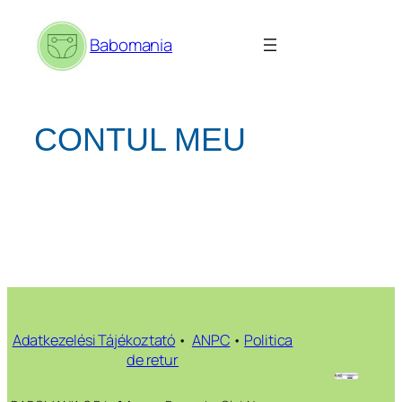
Sari
la
Babomania
conținut
CONTUL MEU
Adatkezelési Tájékoztató
•
ANPC
•
Politica
de retur