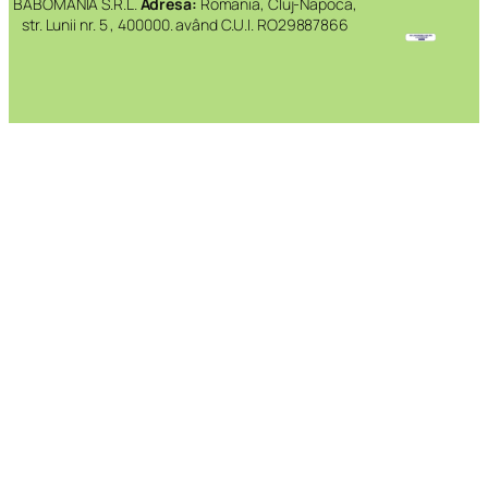
BABOMANIA S.R.L.
Adresa:
Romania, Cluj-Napoca,
str. Lunii nr. 5 , 400000. având C.U.I. RO29887866